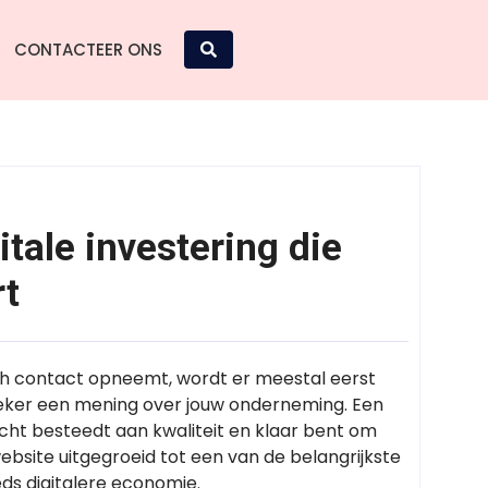
CONTACTEER ONS
tale investering die
rt
ch contact opneemt, wordt er meestal eerst
eker een mening over jouw onderneming. Een
acht besteedt aan kwaliteit en klaar bent om
bsite uitgegroeid tot een van de belangrijkste
eds digitalere economie.