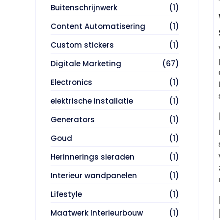
Buitenschrijnwerk
(1)
Content Automatisering
(1)
Custom stickers
(1)
Digitale Marketing
(67)
Electronics
(1)
elektrische installatie
(1)
Generators
(1)
Goud
(1)
Herinnerings sieraden
(1)
Interieur wandpanelen
(1)
Lifestyle
(1)
Maatwerk Interieurbouw
(1)