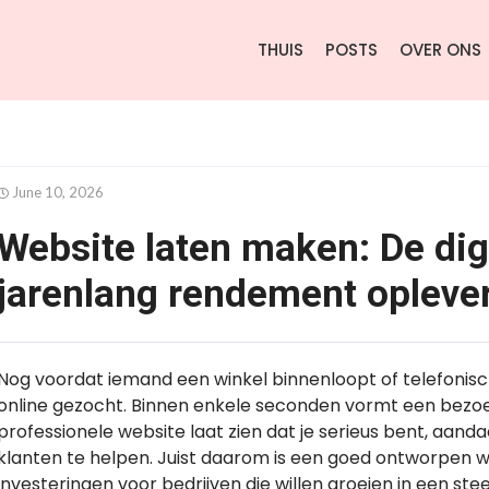
THUIS
POSTS
OVER ONS
June 10, 2026
Website laten maken: De digi
jarenlang rendement opleve
Nog voordat iemand een winkel binnenloopt of telefonis
online gezocht. Binnen enkele seconden vormt een bezo
professionele website laat zien dat je serieus bent, aand
klanten te helpen. Juist daarom is een goed ontworpen we
investeringen voor bedrijven die willen groeien in een ste