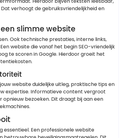
rmformaat. Hierdoor blijven teksten leesbaar,
Dat verhoogt de gebruiksvriendelijkheid en
j een slimme website
n. Ook technische prestaties, interne links,
 Een website die vanaf het begin SEO-vriendelijk
og te scoren in Google. Hierdoor groeit het
tentiekosten.
oriteit
uw website duidelijke uitleg, praktische tips en
ouw expertise. Informatieve content vergroot
r opnieuw bezoeken. Dit draagt bij aan een
zoekmachines.
oit
ng essentieel. Een professionele website
en betrouwbare beveiligingsmaatregelen. Dit