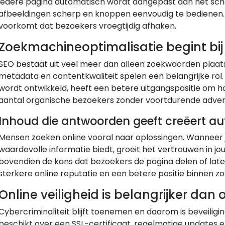
iedere pagina automatisch wordt aangepast aan het sche
afbeeldingen scherp en knoppen eenvoudig te bedienen. 
voorkomt dat bezoekers vroegtijdig afhaken.
Zoekmachineoptimalisatie begint bi
SEO bestaat uit veel meer dan alleen zoekwoorden plaatse
metadata en contentkwaliteit spelen een belangrijke rol.
wordt ontwikkeld, heeft een betere uitgangspositie om ho
aantal organische bezoekers zonder voortdurende adver
Inhoud die antwoorden geeft creëert aut
Mensen zoeken online vooral naar oplossingen. Wanneer jo
waardevolle informatie biedt, groeit het vertrouwen in j
bovendien de kans dat bezoekers de pagina delen of late
sterkere online reputatie en een betere positie binnen 
Online veiligheid is belangrijker dan o
Cybercriminaliteit blijft toenemen en daarom is beveiligi
beschikt over een SSL-certificaat, regelmatige updates 