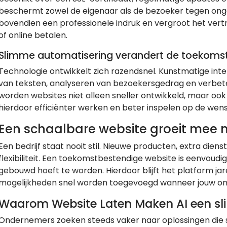
beschermt zowel de eigenaar als de bezoeker tegen ongew
bovendien een professionele indruk en vergroot het ver
of online betalen.
Slimme automatisering verandert de toekomst
Technologie ontwikkelt zich razendsnel. Kunstmatige intel
van teksten, analyseren van bezoekersgedrag en verbete
worden websites niet alleen sneller ontwikkeld, maar o
hierdoor efficiënter werken en beter inspelen op de wen
Een schaalbare website groeit mee
Een bedrijf staat nooit stil. Nieuwe producten, extra dien
flexibiliteit. Een toekomstbestendige website is eenvoudig
gebouwd hoeft te worden. Hierdoor blijft het platform j
mogelijkheden snel worden toegevoegd wanneer jouw on
Waarom Website Laten Maken AI een sl
Ondernemers zoeken steeds vaker naar oplossingen die sn